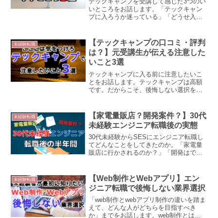
テックキャンプを受講して感じた3つのい
いところをお話します。「テックキャン
プに入ろうか迷っている」「どうせ入る
なら最大限効果的に学びたい」と考えて
いる人にとって、今後進む方向性を決め
る手助けになればと思います。
【テックキャンプの口コミ・評判
未経験転職
は？】元受講生が伝える注意した
いこと3選
テックキャンプに入る前に注意したいこ
とをお話します。テックキャンプは高額
です。だからこそ、後悔しない選択をす
るためには、正しい情報から正しく判断
する必要があります。
【家電量販店？開発案件？】30代
未経験転職
未経験エンジニア転職後の実態
30代未経験からSESにエンジニア転職し
てどんなことをしてきたのか。「家電量
販店に行かされるのか？」「開発はでき
るのか？」疑問ですよね。就職した人が
何をするのか知ることで、自分のキャリ
ア選びに役立てることができ、選択の幅
【Web制作とWebアプリ】エン
未経験転職
が広がります。
ジニア転職で後悔しない業界選択
「web制作とwebアプリ制作の違いを踏ま
えて、どんな人がどちらを目指すべき
か」までをお話します。web制作とは、