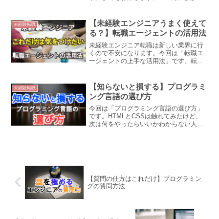
企業のホームページやランディングペー
ジをつくることです。一方で、Webアプ
リ制作は、ログイン・画像の保存などの
【未経験エンジニアうまく使えて
未経験転職
目に見えない処理が裏側で行われている
る？】転職エージェントの活用法
ものです。
未経験エンジニア転職は新しい業界に行
くので不安になります。今回は「転職エ
ージェントの上手な活用法」です。転職
エージェントを上手に活用することがで
きれば、転職の効率が上がります。IT業
界を知らない弱みや自分を知るための客
【知らないと損する】プログラミ
未経験転職
観的な視点をもたらしてくれるからで
ング言語の選び方
す。
今回は「プログラミング言語の選び方」
です。HTMLとCSSは触れてみたけど、
次は何をやったらいいかわからない人向
けの内容になります。プログラミング言
語の選定は「目的を達成するための手
段」です。Webアプリ開発、Web制作、
スマホアプリ開発をするに当たり、未経
験者がどの言語を選択すればいいかを詳
しく説明します。
【質問の仕方はこれだけ】プログラミン
グの質問方法