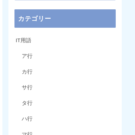
カテゴリー
IT用語
ア行
カ行
サ行
タ行
ハ行
マ行